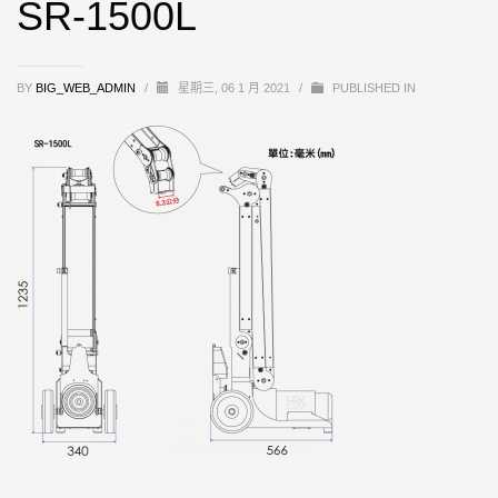
SR-1500L
BY
BIG_WEB_ADMIN
/
星期三, 06 1 月 2021
/
PUBLISHED IN