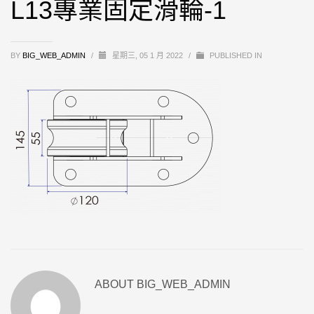
L13專業固定滑輪-1
BY
BIG_WEB_ADMIN
/
星期三, 05 1 月 2022
/
PUBLISHED IN
ABOUT
BIG_WEB_ADMIN