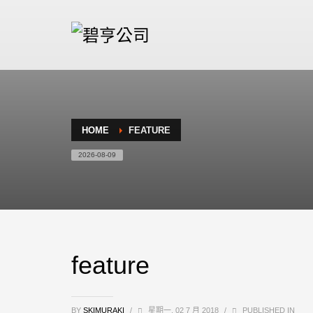
HOME
FEATURE
2026-08-09
feature
BY
SKIMURAKI
/
星期一, 02 7 月 2018
/
PUBLISHED IN