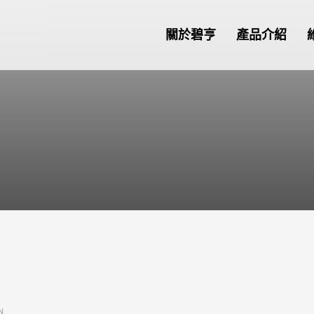
關於碧亨
產品介紹
N