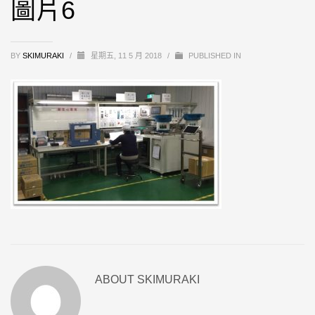
圖片6
BY
SKIMURAKI
/
星期五, 11 5 月 2018
/
PUBLISHED IN
ABOUT
SKIMURAKI