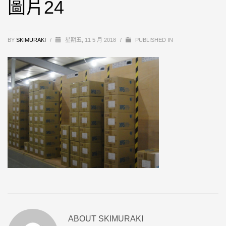
圖片24
BY
SKIMURAKI
/
星期五, 11 5 月 2018
/
PUBLISHED IN
ABOUT
SKIMURAKI