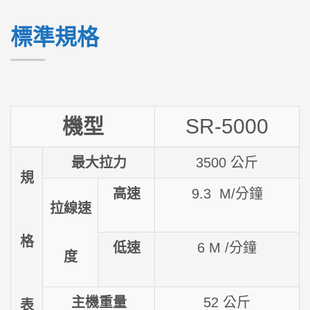
標準規格
機型
SR-5000
最大拉力
3500 公斤
規
高速
9.3
M
/分鐘
拉線速
格
低速
6
M /分鐘
度
主機重量
52 公斤
表